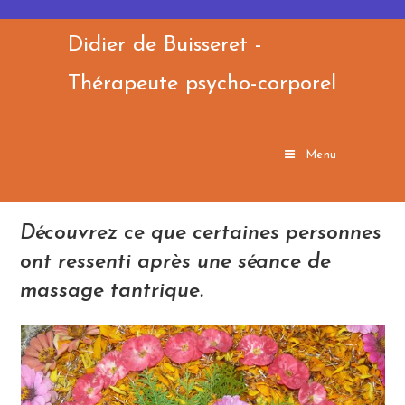
Skip
to
Didier de Buisseret -
content
Thérapeute psycho-corporel
Menu
Découvrez ce que certaines personnes
ont ressenti après une séance de
massage tantrique.